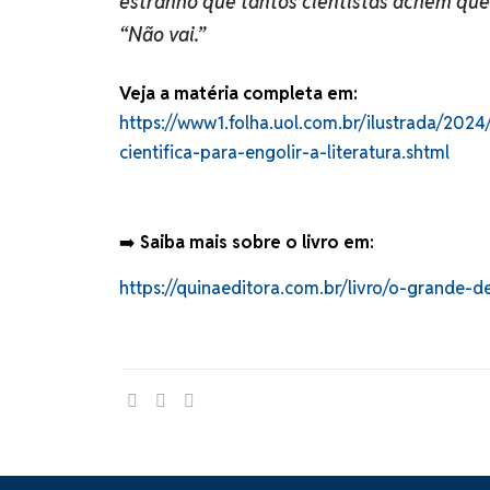
estranho que tantos cientistas achem que o
“Não vai.”
Veja a matéria completa em:
https://www1.folha.uol.com.br/ilustrada/2024
cientifica-para-engolir-a-literatura.shtml
➡️
Saiba mais sobre o livro em:
https://quinaeditora.com.br/livro/o-grande-d