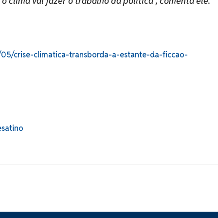
 clima vai fazer o trabalho da política”, comenta ele.
/05/crise-climatica-transborda-a-estante-da-ficcao-
esatino