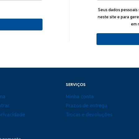
Seus dados pessoais 
neste site e para ger
em 
SERVIÇOS
ina
Minha conta
trar
Prazos de entrega
 privacidade
Trocas e devoluções