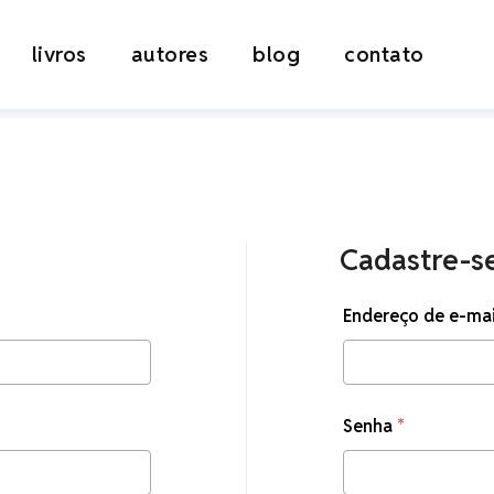
livros
autores
blog
contato
Cadastre-s
io
Endereço de e-ma
Obrigatóri
Senha
*